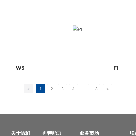
W3
F1
1
<
2
3
4
...
18
>
关于我们
再特能力
业务市场
联